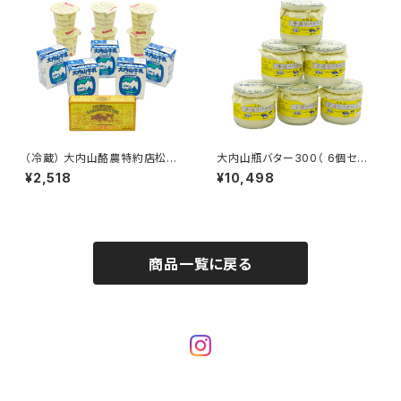
（冷蔵） 大内山酪農特約店松田
大内山瓶バター300（ 6個セッ
商店おきもち便-F（大内山手造
ト）大内山酪農特約店松田商店
¥2,518
¥10,498
りバター（箱）200g×1 ・大内山
おきもち便
牛乳 200ml×５ ・大内山やわら
かプリン100g×6）
商品一覧に戻る