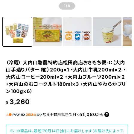
1
/6
（冷蔵） 大内山酪農特約店松田商店おきもち便-C（大内
山手造りバター（箱）200g×1 ・大内山牛乳200ml×２ ・
大内山コーヒー200ml×２ ・大内山フルーツ200ml×２
・大内山のむヨーグルト180ml×3 ・大内山やわらかプリ
ン100g×6）
3,260
¥
¥1,080
なら
手数料無料で
月々
から
※この商品は、最短で8月14日(金)にお届けします（お届け先によって、