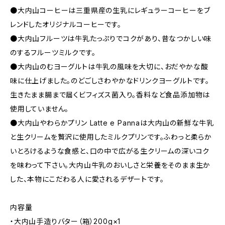
●大内山コーヒーは三重県産の生乳にレギュラーコーヒーをブ
レンドしたオリジナルコーヒーです。
●大内山フルーツは牛乳たっぷりでコクがあり、昔なつかしい味
のするフルーツミルクです。
●大内山のむヨーグルトは牛乳の風味を大切に、おだやかな酸
味に仕上げました。のどごしさわやかなドリンクヨーグルトです。
生きたまま腸まで届くビフィズス菌入り。香料など食品添加物は
使用していません。
●大内山やわらかプリン Latte e Pannaは大内山の新鮮な牛乳
と生クリームを贅沢に使用したミルクプリンです。ふわっと柔らか
いとろけるような食感と、口の中で広がる生クリームの深いコク
を味わって下さい。大内山牛乳のおいしさと栄養をそのまま生か
した、本物にこだわる人に愛されるデザートです。
内容量
・大内山手造りバター（箱）200g×1