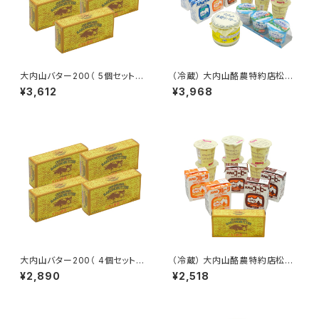
大内山バター200（ 5個セット）
（冷蔵） 大内山酪農特約店松田
大内山酪農特約店松田商店おき
商店おきもち便-B（大内山手造
¥3,612
¥3,968
もち便
りバター（瓶）300g×１ ・大内山
コーヒー200ml×２ ・大内山フ
ルーツ200ml×２ ・大内山牛乳
200ml×２ ・大内山ファミリーヨ
ーグルト3P（80g×3） ・大内山
やわらかプリン100g×6）
大内山バター200（ 4個セット）
（冷蔵） 大内山酪農特約店松田
大内山酪農特約店松田商店おき
商店おきもち便-G（大内山手造
¥2,890
¥2,518
もち便
りバター（箱）200g×1 ・大内山
コーヒー200ml×３ ・大内山フ
ルーツ200ml×２ ・大内山やわ
らかプリン100g×6）