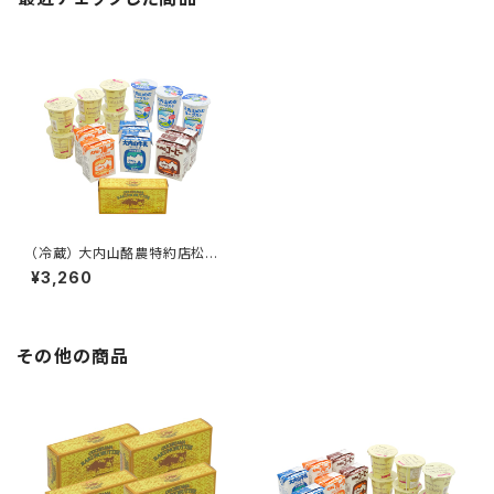
（冷蔵） 大内山酪農特約店松田
商店おきもち便-C（大内山手造
¥3,260
りバター（箱）200g×1 ・大内山
牛乳200ml×２ ・大内山コーヒ
ー200ml×２ ・大内山フルーツ2
00ml×２ ・大内山のむヨーグル
ト180ml×3 ・大内山やわらかプ
その他の商品
リン100g×6）