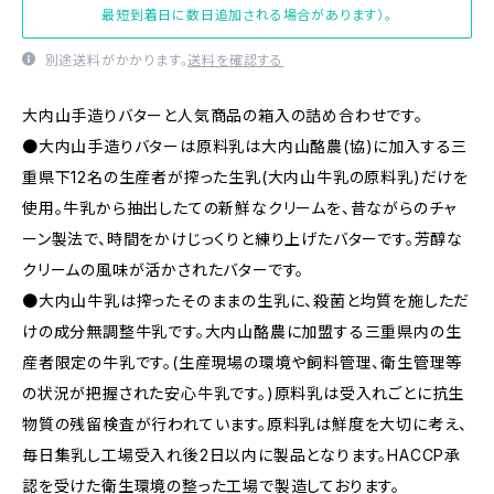
最短到着日に数日追加される場合があります）。
別途送料がかかります。
送料を確認する
大内山手造りバターと人気商品の箱入の詰め合わせです。
●大内山手造りバターは原料乳は大内山酪農(協)に加入する三
重県下12名の生産者が搾った生乳(大内山牛乳の原料乳)だけを
使用。牛乳から抽出したての新鮮なクリームを、昔ながらのチャ
ーン製法で、時間をかけじっくりと練り上げたバターです。芳醇な
クリームの風味が活かされたバターです。
●大内山牛乳は搾ったそのままの生乳に、殺菌と均質を施しただ
けの成分無調整牛乳です。大内山酪農に加盟する三重県内の生
産者限定の牛乳です。(生産現場の環境や飼料管理、衛生管理等
の状況が把握された安心牛乳です。)原料乳は受入れごとに抗生
物質の残留検査が行われています。原料乳は鮮度を大切に考え、
毎日集乳し工場受入れ後2日以内に製品となります。HACCP承
認を受けた衛生環境の整った工場で製造しております。