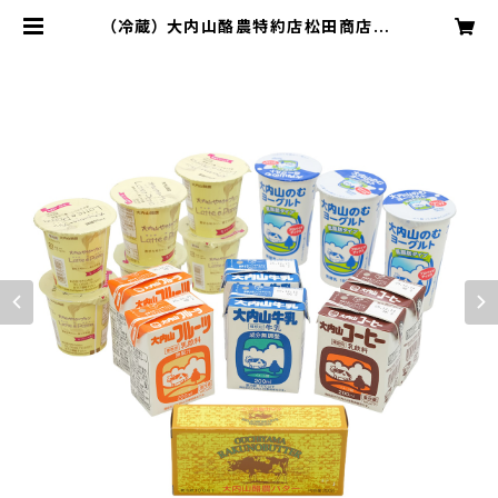
（冷蔵） 大内山酪農特約店松田商店お
きもち便-C（大内山手造りバター（箱）
200g×1 ・大内山牛乳200ml×２ ・
大内山コーヒー200ml×２ ・大内山
フルーツ200ml×２ ・大内山のむヨ
ーグルト180ml×3 ・大内山やわらか
プリン100g×6） | 大内山牛乳特約店
松田商店